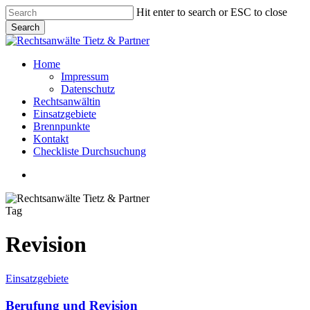
Skip
Hit enter to search or ESC to close
to
Search
main
Close
content
Search
Menu
Home
Impressum
Datenschutz
Rechtsanwältin
Einsatzgebiete
Brennpunkte
Kontakt
Checkliste Durchsuchung
Menu
Tag
Revision
Berufung
Einsatzgebiete
und
Revision
Berufung und Revision