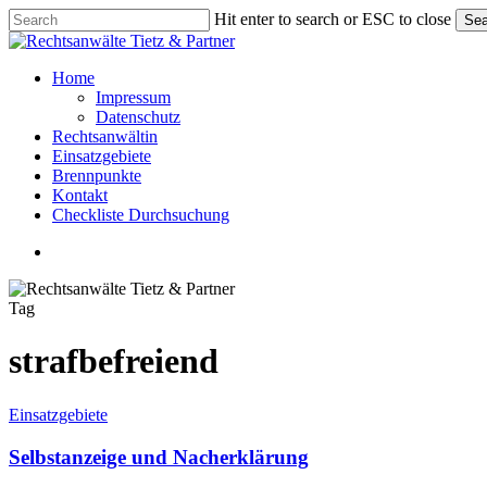
Skip
Hit enter to search or ESC to close
Sea
to
Close
main
Search
content
Menu
Home
Impressum
Datenschutz
Rechtsanwältin
Einsatzgebiete
Brennpunkte
Kontakt
Checkliste Durchsuchung
Menu
Tag
strafbefreiend
Selbstanzeige
Einsatzgebiete
und
Nacherklärung
Selbstanzeige und Nacherklärung