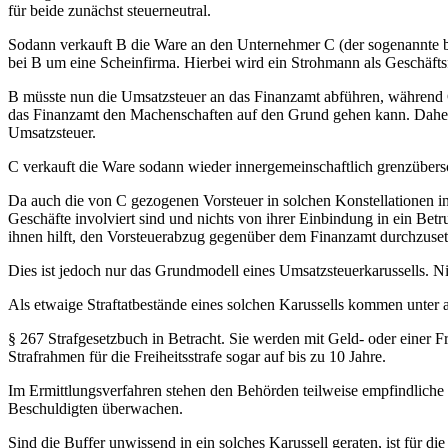
für beide zunächst steuerneutral.
Sodann verkauft B die Ware an den Unternehmer C (der sogenannte buf
bei B um eine Scheinfirma. Hierbei wird ein Strohmann als Geschäftsfü
B müsste nun die Umsatzsteuer an das Finanzamt abführen, während 
das Finanzamt den Machenschaften auf den Grund gehen kann. Daher s
Umsatzsteuer.
C verkauft die Ware sodann wieder innergemeinschaftlich grenzübersc
Da auch die von C gezogenen Vorsteuer in solchen Konstellationen in 
Geschäfte involviert sind und nichts von ihrer Einbindung in ein Betr
ihnen hilft, den Vorsteuerabzug gegenüber dem Finanzamt durchzuset
Dies ist jedoch nur das Grundmodell eines Umsatzsteuerkarussells. Ni
Als etwaige Straftatbestände eines solchen Karussells kommen unt
§ 267 Strafgesetzbuch in Betracht. Sie werden mit Geld- oder einer Fr
Strafrahmen für die Freiheitsstrafe sogar auf bis zu 10 Jahre.
Im Ermittlungsverfahren stehen den Behörden teilweise empfindlich
Beschuldigten überwachen.
Sind die Buffer unwissend in ein solches Karussell geraten, ist für di