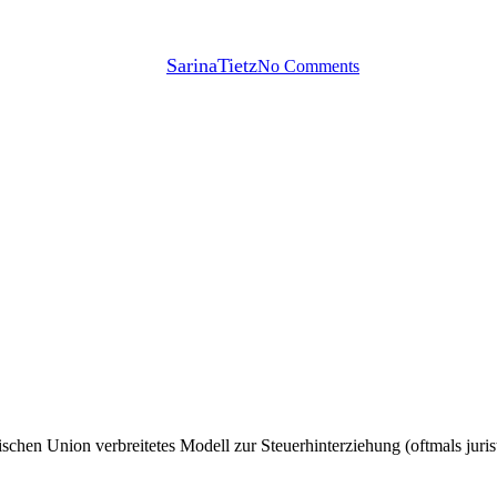
Umsatzsteuerkarussell
By
SarinaTietz
No Comments
schen Union verbreitetes Modell zur Steuerhinterziehung (oftmals jurist