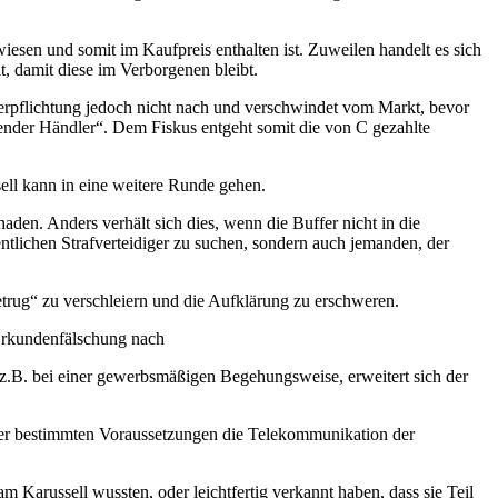
esen und somit im Kaufpreis enthalten ist. Zuweilen handelt es sich
t, damit diese im Verborgenen bleibt.
erpflichtung jedoch nicht nach und verschwindet vom Markt, bevor
ender Händler“. Dem Fiskus entgeht somit die von C gezahlte
ell kann in eine weitere Runde gehen.
aden. Anders verhält sich dies, wenn die Buffer nicht in die
entlichen Strafverteidiger zu suchen, sondern auch jemanden, der
Betrug“ zu verschleiern und die Aufklärung zu erschweren.
Urkundenfälschung nach
ie z.B. bei einer gewerbsmäßigen Begehungsweise, erweitert sich der
ter bestimmten Voraussetzungen die Telekommunikation der
am Karussell wussten, oder leichtfertig verkannt haben, dass sie Teil