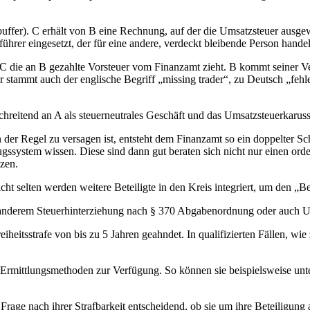
fer). C erhält von B eine Rechnung, auf der die Umsatzsteuer ausgewi
hrer eingesetzt, der für eine andere, verdeckt bleibende Person handel
C die an B gezahlte Vorsteuer vom Finanzamt zieht. B kommt seiner V
tammt auch der englische Begriff „missing trader“, zu Deutsch „fehl
hreitend an A als steuerneutrales Geschäft und das Umsatzsteuerkaruss
der Regel zu versagen ist, entsteht dem Finanzamt so ein doppelter Sch
ugssystem wissen. Diese sind dann gut beraten sich nicht nur einen ord
zen.
cht selten werden weitere Beteiligte in den Kreis integriert, um den „
er anderem Steuerhinterziehung nach § 370 Abgabenordnung oder auch 
eiheitsstrafe von bis zu 5 Jahren geahndet. In qualifizierten Fällen, w
e Ermittlungsmethoden zur Verfügung. So können sie beispielsweise un
e Frage nach ihrer Strafbarkeit entscheidend, ob sie um ihre Beteiligung 