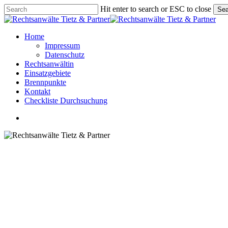
Skip
Hit enter to search or ESC to close
Sea
to
Close
main
Search
content
Menu
Home
Impressum
Datenschutz
Rechtsanwältin
Einsatzgebiete
Brennpunkte
Kontakt
Checkliste Durchsuchung
Menu