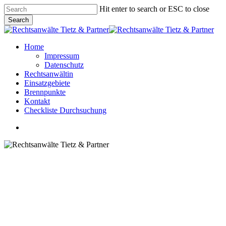
Skip
Hit enter to search or ESC to close
to
Search
main
Close
content
Search
Menu
Home
Impressum
Datenschutz
Rechtsanwältin
Einsatzgebiete
Brennpunkte
Kontakt
Checkliste Durchsuchung
Menu
Einsatzgebiete
Betriebsprüfung