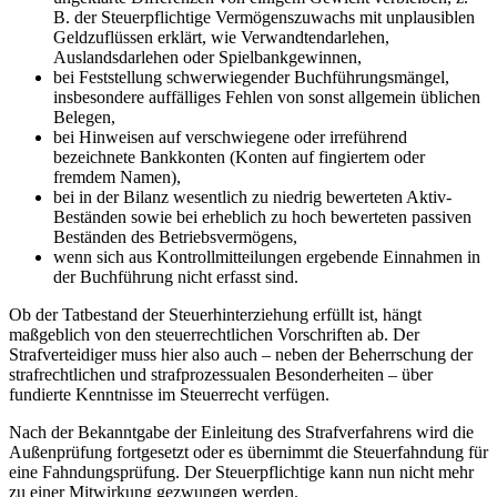
B. der Steuerpflichtige Vermögenszuwachs mit unplausiblen
Geldzuflüssen erklärt, wie Verwandtendarlehen,
Auslandsdarlehen oder Spielbankgewinnen,
bei Feststellung schwerwiegender Buchführungsmängel,
insbesondere auffälliges Fehlen von sonst allgemein üblichen
Belegen,
bei Hinweisen auf verschwiegene oder irreführend
bezeichnete Bankkonten (Konten auf fingiertem oder
fremdem Namen),
bei in der Bilanz wesentlich zu niedrig bewerteten Aktiv-
Beständen sowie bei erheblich zu hoch bewerteten passiven
Beständen des Betriebsvermögens,
wenn sich aus Kontrollmitteilungen ergebende Einnahmen in
der Buchführung nicht erfasst sind.
Ob der Tatbestand der Steuerhinterziehung erfüllt ist, hängt
maßgeblich von den steuerrechtlichen Vorschriften ab. Der
Strafverteidiger muss hier also auch – neben der Beherrschung der
strafrechtlichen und strafprozessualen Besonderheiten – über
fundierte Kenntnisse im Steuerrecht verfügen.
Nach der Bekanntgabe der Einleitung des Strafverfahrens wird die
Außenprüfung fortgesetzt oder es übernimmt die Steuerfahndung für
eine Fahndungsprüfung. Der Steuerpflichtige kann nun nicht mehr
zu einer Mitwirkung gezwungen werden.