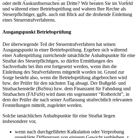
oder stellt Auskunftsersuchen an Dritte? Wir beraten Sie im Vorfeld
und während einer Betriebsprüfung und wahren Ihre Rechte als
Steuerpflichtiger, ggfls. auch mit Blick auf die drohende Einleitung
eines Steuerstrafverfahrens.
Ausgangspunkt Betriebsprüfung
Der überwiegende Teil der Steuerstrafverfahren hat seinen
Ausgangspunkt in einer Betriebsprüfung. Ergeben sich während
einer Außenprüfung zureichende tatsächliche Anhaltspunkte für eine
Straftat des Steuerpflichtigen, so dürfen Ermittlungen des
Sachverhalts bei ihm erst fortgesetzt werden, wenn ihm die
Einleitung des Strafverfahrens mitgeteilt worden ist. Grund zur
Sorge besteht also, wenn die Betriebsprüfung abgebrochen wird
bzw. der Prüfer für den nächsten Tag absagt. Der Bußgeld- und
Strafsachenstelle (BuStra) bzw. dem Finanzamt für Fahndung und
Strafsachen (FAFuSt) wird dann ein sogenannter “Rotbericht”, in
dem der Prüfer die nach seiner Auffassung strafrechtlich relevanten
Feststellungen mitteilt, zugeleitet werden.
Solche tatsächlichen Anhaltspunkte für eine Straftat liegen
insbesondere vor,
wenn nach durchgeführter Kalkulation oder Verprobung
ungeklärte Differenzen von einigem Gewicht verbleiben, z.