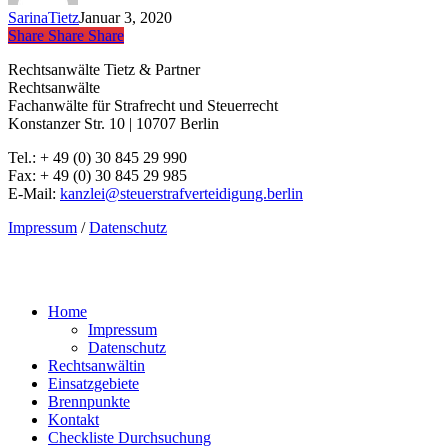
SarinaTietz
Januar 3, 2020
Share
Share
Share
Share
Rechtsanwälte Tietz & Partner
Rechtsanwälte
Fachanwälte für Strafrecht und Steuerrecht
Konstanzer Str. 10 | 10707 Berlin
Tel.: + 49 (0) 30 845 29 990
Fax: + 49 (0) 30 845 29 985
E-Mail:
kanzlei@steuerstrafverteidigung.berlin
Impressum
/
Datenschutz
Close
Home
Menu
Impressum
Datenschutz
Rechtsanwältin
Einsatzgebiete
Brennpunkte
Kontakt
Checkliste Durchsuchung