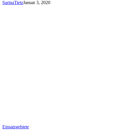
SarinaTietz
Januar 3, 2020
Betriebsprüfung
Einsatzgebiete