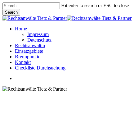
Skip
Hit enter to search or ESC to close
to
Search
main
Close
content
Search
Menu
Home
Impressum
Datenschutz
Rechtsanwältin
Einsatzgebiete
Brennpunkte
Kontakt
Checkliste Durchsuchung
Menu
Einsatzgebiete
Einleitung des