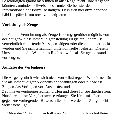
Beschuldigten glaubt man Ihnen in aller Regel nicht! Ihre Angaben
könnten zumindest teilweise bestimmte, Sie belastende
Informationen der Polizei bestätigen. Dass sich hier abzeichnende
Bild ist später kaum noch zu korrigieren.
Vorladung als Zeuge
Im Fall der Vernehmung als Zeuge ist demgegenüber möglich, von
der Zeugen- in die Beschuldigtenstellung zu gleiten, indem Sie
vermeintlich entlastende Aussagen tätigen oder diese Ihnen entlockt
werden und Sie sich tatsächlich ungewollt selbst belasten. Diesem
Umstand kann die Wahl eines Rechtsanwalts als Zeugenbeistand
vorbeugen.
Aufgabe des Verteidigers
Die Angelegenheit wird sich nicht von selbst regeln. Wir können für
Sie als Beschuldigter Akteneinsicht beantragen oder für Sie als
Zeugen das Vorliegen von Auskunfts- und
Zeugnisverweigerungsrechten prüfen und diese für Sie durchsetzen.
Nur durch diese Vorgehensweise erlangen Sie Kenntnis über die
gegen Sie vorliegenden Beweismittel oder werden als Zeuge nicht
weiter behelligt.
Je früher der Verteidiger im Fall einer Vorladung als Beschuldigter