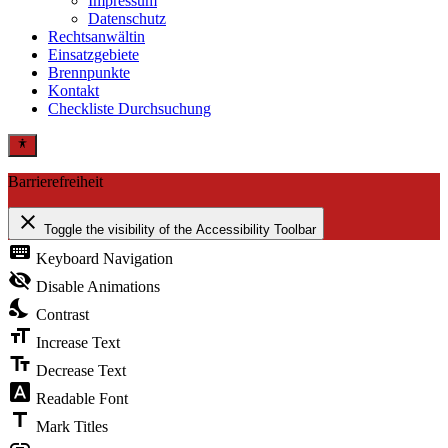
Impressum
Datenschutz
Rechtsanwältin
Einsatzgebiete
Brennpunkte
Kontakt
Checkliste Durchsuchung
Barrierefreiheit
close
Toggle the visibility of the Accessibility Toolbar
keyboard
Keyboard Navigation
visibility_off
Disable Animations
nights_stay
Contrast
format_size
Increase Text
text_fields
Decrease Text
font_download
Readable Font
title
Mark Titles
link