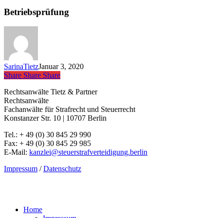
Betriebsprüfung
SarinaTietz
Januar 3, 2020
Share
Share
Share
Share
Rechtsanwälte Tietz & Partner
Rechtsanwälte
Fachanwälte für Strafrecht und Steuerrecht
Konstanzer Str. 10 | 10707 Berlin
Tel.: + 49 (0) 30 845 29 990
Fax: + 49 (0) 30 845 29 985
E-Mail:
kanzlei@steuerstrafverteidigung.berlin
Impressum
/
Datenschutz
Close
Home
Menu