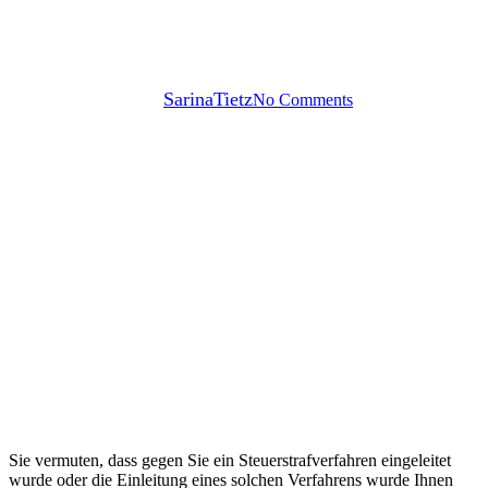
Steuerstrafverfahrens und
Vorladung zur Vernehmung
By
SarinaTietz
No Comments
Sie vermuten, dass gegen Sie ein Steuerstrafverfahren eingeleitet
wurde oder die Einleitung eines solchen Verfahrens wurde Ihnen